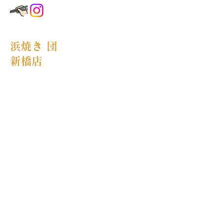
浜焼き 団
新橋店
〒105-0004
東京都港区新橋4丁目6−6 米山ビル 1F
03-6381-5757
もんじゃ・鉄板焼 団
綾瀬店
〒120-0005
東京都足立区綾瀬4-6-12
03-5856-1977